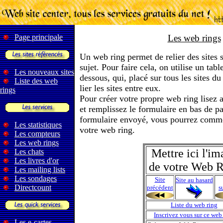
Page principale
Les web rings
Un web ring permet de relier des sites
sujet. Pour faire cela, on utilise un ta
Les nouveaux sites
dessous, qui, placé sur tous les sites d
Liste des web
lier les sites entre eux.
rings
Pour créer votre propre web ring lisez 
et remplissez le formulaire en bas de pa
formulaire envoyé, vous pourrez comme
Les statistiques
votre web ring.
Les compteurs
Les web rings
Mettre ici l'im
Les chats
Les livres d'or
de votre Web 
Les mailing lists
Les sondages
Site
Site au hasard
Directcount
précédent
s
Liste du web ring
Inscrivez vous sur ce web
Les e-cartes