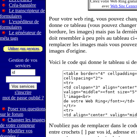
Créez votre Web Ring gratu
Créa-bannière
avec
Web Site Center
Le transcripteur de
formulaires
Pour votre web ring, vous pouvez cha
L'expéditeur de
donne ce tableau (vous pouvez changer 
formulaires
bordure, les images) mais pas la dernière
Le générateur de
doit resembler à peu près au tableau c
méta tags
remplacer les images mais vous pouvez 
images d'origine.
Gestion de vos
Voici le code qui donne le tableau si de
services
s'inscrire
mot de passe oublié ?
Poser vos questions
sur le forum
Changer les images
N'oubliez pas de remplacer dans le code
de votre compteur
Modifier vos
entre crochets [ ] par vos id, adresse et
données /