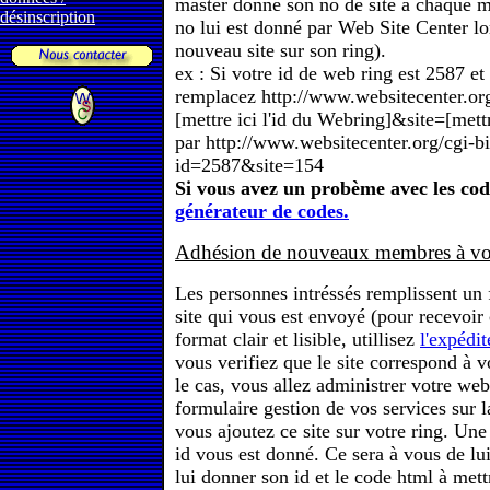
master donne son no de site à chaque m
désinscription
no lui est donné par Web Site Center lor
nouveau site sur son ring).
ex : Si votre id de web ring est 2587 et 
remplacez http://www.websitecenter.or
[mettre ici l'id du Webring]&site=[mettre
par http://www.websitecenter.org/cgi-b
id=2587&site=154
Si vous avez un probème avec les codes
générateur de codes.
Adhésion de nouveaux membres à vot
Les personnes intréssés remplissent un 
site qui vous est envoyé (pour recevoir
format clair et lisible, utillisez
l'expédi
vous verifiez que le site correspond à vo
le cas, vous allez administrer votre web
formulaire gestion de vos services sur 
vous ajoutez ce site sur votre ring. Une f
id vous est donné. Ce sera à vous de lu
lui donner son id et le code html à mett