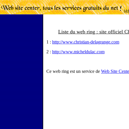
Liste du web ring : site officiel 
1 :
http://www.christian-delagrange.com
2 :
http://www.micheldulac.com
Ce web ring est un service de
Web Site Cente